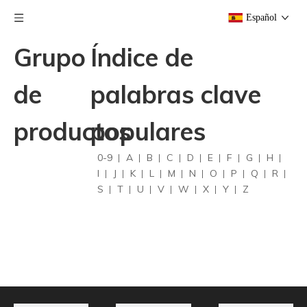
Español
Grupo
Índice de
de
palabras clave
productos
populares
0-9
A
B
C
D
E
F
G
H
I
J
K
L
M
N
O
P
Q
R
S
T
U
V
W
X
Y
Z