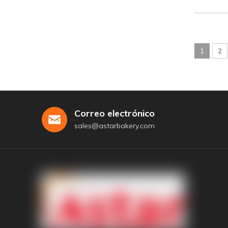
1
2
Correo electrónico
sales@astarbakery.com