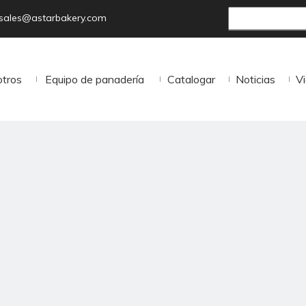
sales@astarbakery.com
otros
Equipo de panadería
Catalogar
Noticias
V