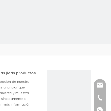
ias |Más productos
ipación de nuestra
sales@a
e anunciar que
 abierta y muestra
+86-20-
s sinceramente a
ner más información
+86185
+86185