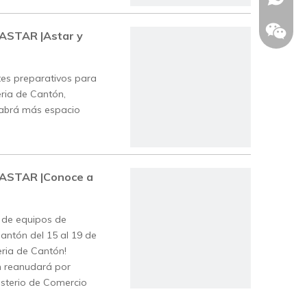
ASTAR |Astar y
tes preparativos para
eria de Cantón,
 habrá más espacio
ASTAR |Conoce a
n de equipos de
+86185
Cantón del 15 al 19 de
eria de Cantón!
n reanudará por
nisterio de Comercio