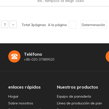
etc., tampoco sé elegir, osea
3
»
Total 3páginas A la página
Determinación
Teléfono
+86-020-37889520
enlaces rápidos
Nuestros productos
Hogar
Equipo de panadería
Sobre nosotros
Línea de producción de pan