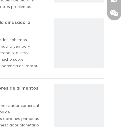
superficie plana e
 otros problemas.
 la amasadora
todos sabemos,
 mucho tiempo y
trabajo, quiero
 mucho sobre
potencia del motor,
res de alimentos
+86185
 mezclador comercial
pos de
as opciones primarias
mezclador planetario.