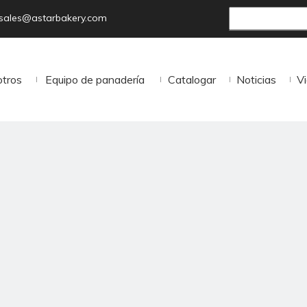
sales@astarbakery.com
otros
Equipo de panadería
Catalogar
Noticias
V