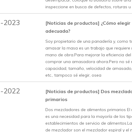
desempacar, coloque la batidora sobre una 
inspeccione en busca de defectos, roturas u
3-2023
[Noticias de productos]
¿Cómo elegir
adecuada?
Soy propietario de una panadería y, como 
amasar la masa es un trabajo que requiere
mano de obra.Para mejorar la eficiencia del 
comprar una amasadora ahora.Pero no sé
capacidad, tamaño, velocidad de amasado, 
etc., tampoco sé elegir, osea
9-2022
[Noticias de productos]
Dos mezclado
primarios
Dos mezcladores de alimentos primarios El
es una necesidad para la mayoría de los ti
establecimientos de servicio de alimentos.L
de mezclador son el mezclador espiral y el 