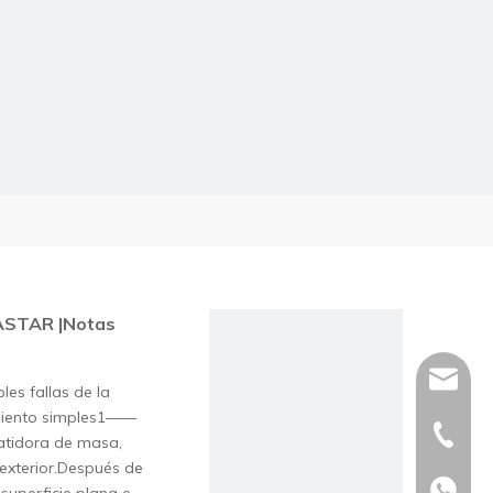
STAR |Notas
sales@a
es fallas de la
miento simples1——
+86-20-
batidora de masa,
 exterior.Después de
+86185
+86185