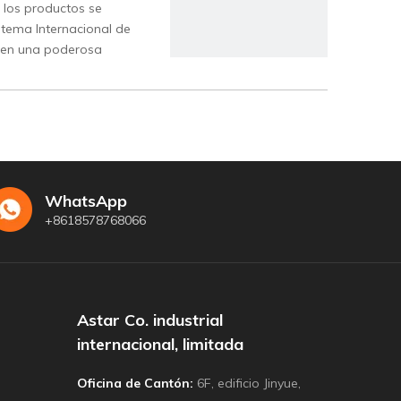
s los productos se
stema Internacional de
enen una poderosa
WhatsApp
+8618578768066
Astar Co. industrial
internacional, limitada
Oficina de Cantón:
6F, edificio Jinyue,