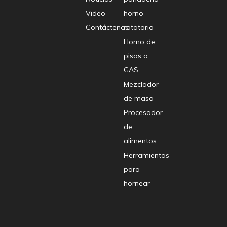
Video
horno
Contáctenos
rotatorio
Horno de
pisos a
GAS
Mezclador
de masa
Procesador
de
alimentos
Herramientas
para
hornear