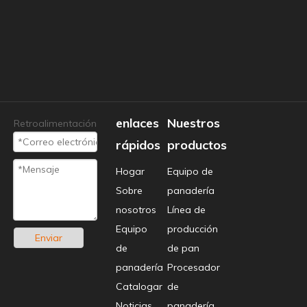
enlaces
Nuestros
Retroalimentación
rápidos
productos
Hogar
Equipo de
Sobre
panadería
nosotros
Línea de
Equipo
producción
Enviar
de
de pan
panadería
Procesador
Catalogar
de
Noticias
panadería