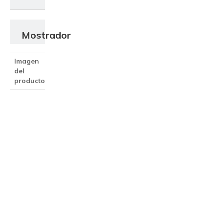
Mostrador
Imagen
Nombre
del
del
producto
producto