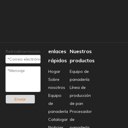
enlaces
Nuestros
Retroalimentación
rápidos
productos
Hogar
Equipo de
Sobre
panadería
nosotros
Línea de
Equipo
producción
Enviar
de
de pan
panadería
Procesador
Catalogar
de
Noticias
panadería