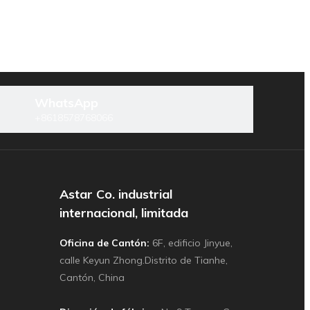
WhatsApp
+8618578768066
Astar Co. industrial
internacional, limitada
Oficina de Cantón:
6F, edificio Jinyue,
calle Keyun Zhong.Distrito de Tianhe,
Cantón, China