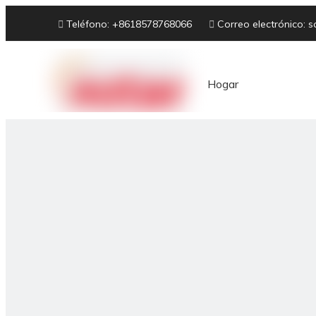

Teléfono: +8618578768066

Correo electrónico:
s
Hogar
Sobre nosotros
Equipo de panadería
hor