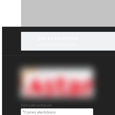
Pr
Correo electrónico
sales@astarbakery.com
Lín
Her
Retroalimentación