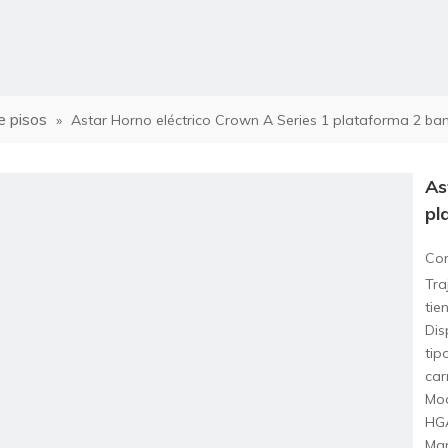
e pisos
»
Astar Horno eléctrico Crown A Series 1 plataforma 2 b
rno combinado
As
pl
Com
no de convección de aire caliente
Tra
tie
Dis
tip
car
Mod
HG
no eléctrico de pisos
Mar