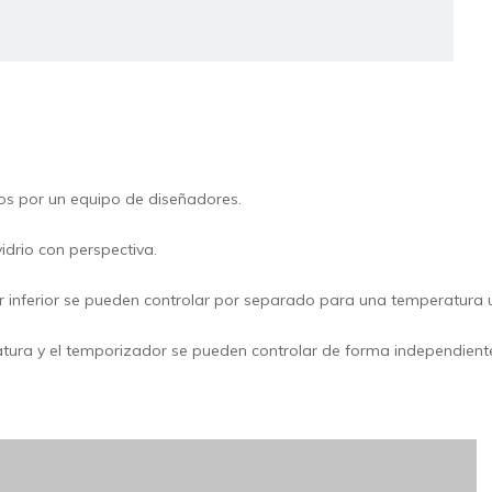
zclador de masa
os por un equipo de diseñadores.
idrio con perspectiva.
cesador de alimentos
or inferior se pueden controlar por separado para una temperatura 
atura y el temporizador se pueden controlar de forma independient
rmentador de panadería