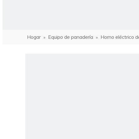
Hogar
Equipo de panadería
Horno eléctrico d
»
»
ho
Hor
Hor