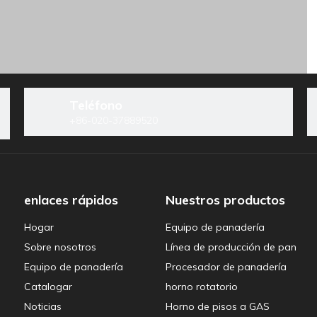
ocesador de panadería
Teléfono
+86-020-37889520
ea de producción de pan
enlaces rápidos
Nuestros productos
Hogar
Equipo de panadería
Sobre nosotros
Línea de producción de pan
Equipo de panadería
Procesador de panadería
Catalogar
horno rotatorio
ramientas para hornear
Noticias
Horno de pisos a GAS