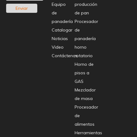
Equipo
producción
Enviar
de
de pan
panadería
Procesador
Catalogar
de
Noticias
panadería
Video
horno
Contáctenos
rotatorio
Horno de
pisos a
GAS
Mezclador
de masa
Procesador
de
alimentos
Herramientas