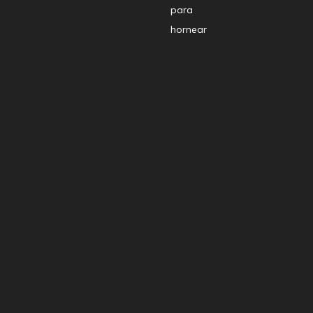
para
hornear