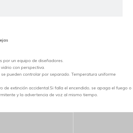
zclador de masa
ejas
s por un equipo de diseñadores.
vidrio con perspectiva.
ior se pueden controlar por separado. Temperatura uniforme
cesador de alimentos
o de extinción accidental.Si falla el encendido, se apaga el fuego 
mitente y la advertencia de voz al mismo tiempo.
rmentador de panadería