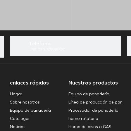
ocesador de panadería
Teléfono
+86-020-37889520
ea de producción de pan
enlaces rápidos
Nuestros productos
Hogar
Equipo de panadería
Sobre nosotros
Línea de producción de pan
Equipo de panadería
Procesador de panadería
Catalogar
horno rotatorio
ramientas para hornear
Noticias
Horno de pisos a GAS