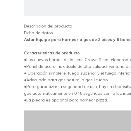
Descripción del producto
Ficha de datos
Me
Astar Equipo para hornear a gas de 3 pisos y 6 band
Caracteristicas de producto
●Los nuevos hornos de la serie Crown B son elaborado
●Panel de acero inoxidable de alta calidad, ventana de 
● Operación simple: el fuego superior y el fuego infer
Pro
●Adecuado para gas natural o gas licuado.
●Para garantizar la seguridad de uso, hay un dispositiv
gas automáticamente en 0,45 segundos con la luz inter
●La piedra es opcional para hornear pizza.
Fe