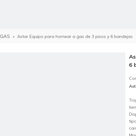
a GAS
»
Astar Equipo para hornear a gas de 3 pisos y 6 bandejas
rno combinado
As
6 
Com
no de convección de aire caliente
Ast
Tra
tie
Dis
tip
car
no eléctrico de pisos
Mod