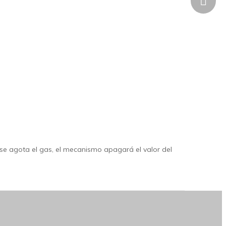
+86185
o se agota el gas, el mecanismo apagará el valor del