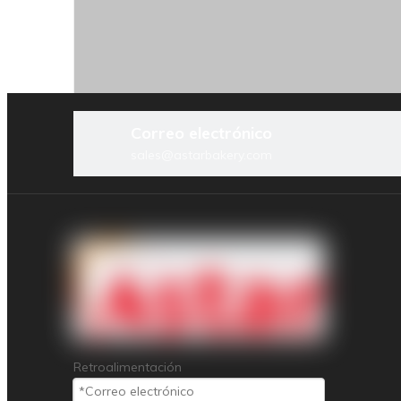
Pr
Correo electrónico
sales@astarbakery.com
Lín
Her
Retroalimentación