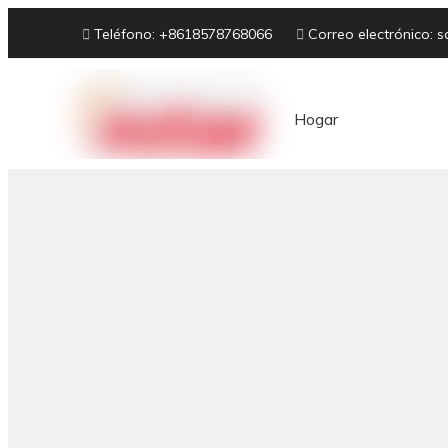

Teléfono: +8618578768066

Correo electrónico:
s
Hogar
Sobre nosotros
Equipo de panadería
hor