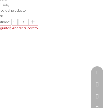
B-60Q
ca del producto:
ar
tidad:
guntar
Añadir al carrito
sales@a
+86-20-
+86185
+86185