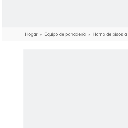
Hogar
Equipo de panadería
Horno de pisos 
»
»
ho
Hor
Hor