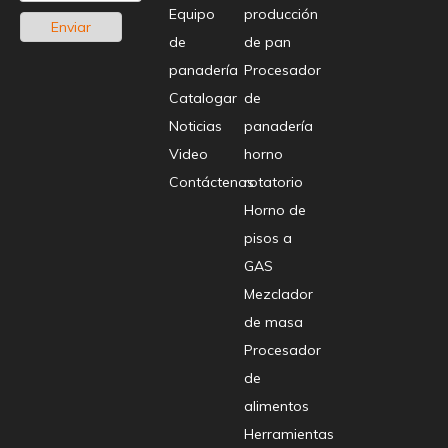
Equipo
producción
Enviar
de
de pan
panadería
Procesador
Anterior:
Siguiente:
Catalogar
de
horno para pizzas
equipo de panadería comercial
máquina
Noticias
panadería
para hornear pasteles para uso comercial
horno de gas
Video
horno
para pan
Productos relacionados
Contáctenos
rotatorio
Horno de
pisos a
GAS
Mezclador
de masa
Procesador
de
alimentos
Herramientas