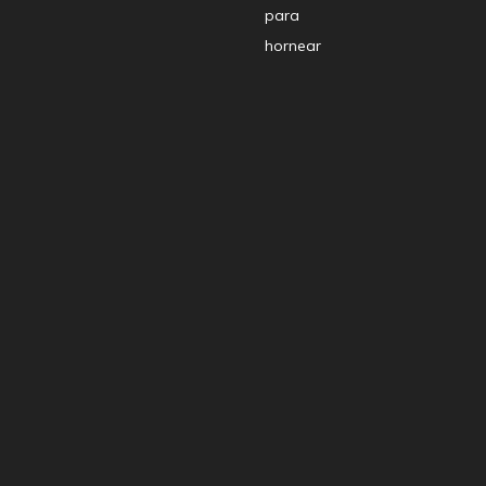
para
hornear