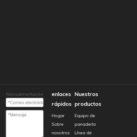
Anterior:
Siguiente:
equipo de cocina de gas comercial
máquina de hornear a
gas
horno de pizza transportador de gas
enlaces
Nuestros
Productos relacionados
Retroalimentación
rápidos
productos
Hogar
Equipo de
Sobre
panadería
nosotros
Línea de