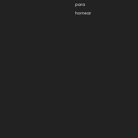
para
hornear