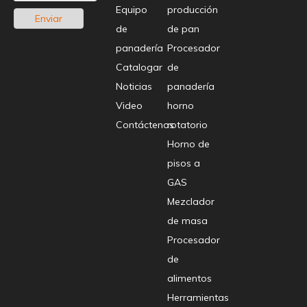
Equipo
producción
Enviar
de
de pan
panadería
Procesador
Catalogar
de
Noticias
panadería
Video
horno
Contáctenos
rotatorio
Horno de
pisos a
GAS
Mezclador
de masa
Procesador
de
alimentos
Herramientas