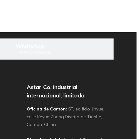
WhatsApp
Siguiente:
+8618578768066
tidora de masa
Temporizador doble de mezclador de
Astar Co. industrial
internacional, limitada
Oficina de Cantón:
6F, edificio Jinyue,
calle Keyun Zhong.Distrito de Tianhe,
Cantón, China