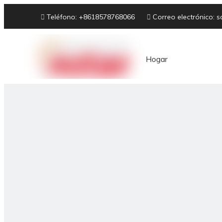

Teléfono: +8618578768066

Correo electrónico:
s
Hogar
Sobre nosotros
Equipo de panadería
hor