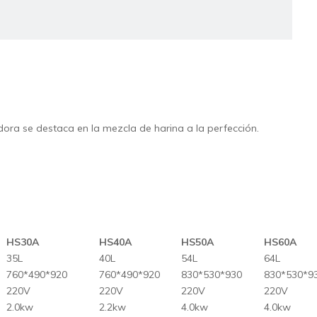
zclador de masa
ora se destaca en la mezcla de harina a la perfección.
cesador de alimentos
HS30A
HS40A
HS50A
HS60A
35L
40L
54L
64L
760*490*920
760*490*920
830*530*930
830*530*9
220V
220V
220V
220V
rmentador de panadería
2.0kw
2.2kw
4.0kw
4.0kw