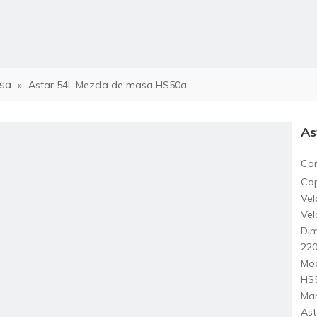
sa
»
Astar 54L Mezcla de masa HS50a
rno combinado
As
Com
Cap
no de convección de aire caliente
Vel
Vel
Dim
22
Mod
HS
Mar
no eléctrico de pisos
Ast