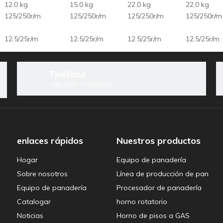
12.0 kg
15.0 kg
22.0 kg
22.0 kg
125/250r/m
125/250r/m
125/250r/m
125/250r/m
12.5/25r/m
12.5/25r/m
12.5/25r/m
12.5/25r/m
ocesador de panadería
50Hz
50Hz
50Hz
50Hz
Teléfono
+86-020-37889520
cial
Máquinas de masa profesionales
máquina de cocina
mejor ba
ea de producción de pan
os
enlaces rápidos
Nuestros productos
Hogar
Equipo de panadería
Sobre nosotros
Línea de producción de pan
Equipo de panadería
Procesador de panadería
Catalogar
horno rotatorio
ramientas para hornear
Noticias
Horno de pisos a GAS