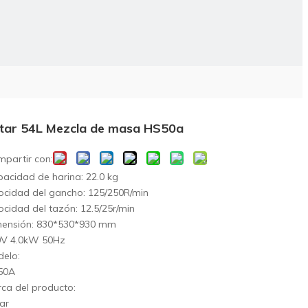
tar 54L Mezcla de masa HS50a
partir con:
acidad de harina: 22.0 kg
ocidad del gancho: 125/250R/min
ocidad del tazón: 12.5/25r/min
ensión: 830*530*930 mm
0V 4.0kW 50Hz
elo:
50A
ca del producto:
ar