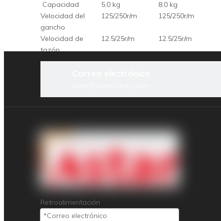
Capacidad
5.0 kg
8.0 kg
Velocidad del
125/250r/m
125/250r/m
gancho
Velocidad de
12.5/25r/m
12.5/25r/m
tazón
Pr
Frecuencia
50Hz
50Hz
Correo electrónico
Anterior:
sales@astarbakery.com
Mezcladora de masa de 22 kg
batidora de masa comer
masa
Lín
Productos relacionad
Her
Retroalimentación