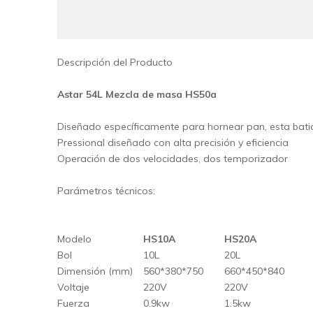
Descripción del Producto
Me
Astar 54L Mezcla de masa HS50a
Diseñado específicamente para hornear pan, esta batid
Pressional diseñado con alta precisión y eficiencia
Operación de dos velocidades, dos temporizador
Pro
Parámetros técnicos:
Modelo
HS10A
HS20A
Bol
10L
20L
Dimensión (mm)
560*380*750
660*450*840
Voltaje
220V
220V
Fe
Fuerza
0.9kw
1.5kw