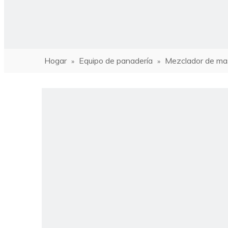
Hogar
Equipo de panadería
Mezclador de ma
»
»
ho
Hor
Hor