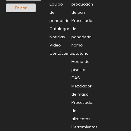
Equipo
producción
Enviar
de
de pan
panadería
Procesador
Catalogar
de
Noticias
panadería
Video
horno
Contáctenos
rotatorio
Horno de
pisos a
GAS
Mezclador
de masa
Procesador
de
alimentos
Herramientas