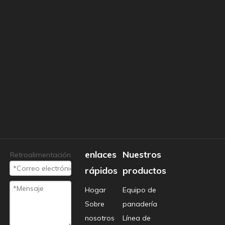
semiautomática de alta calidad
Cortadora de carne y carne
para el hogar
Cortador de carne de 300 mm
Productos relacionados
enlaces
Nuestros
Retroalimentación
rápidos
productos
Hogar
Equipo de
Sobre
panadería
nosotros
Línea de