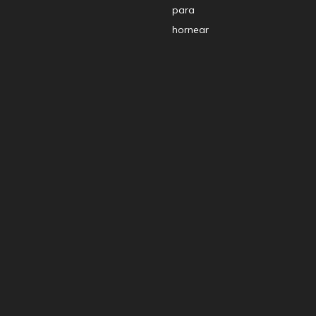
para
hornear