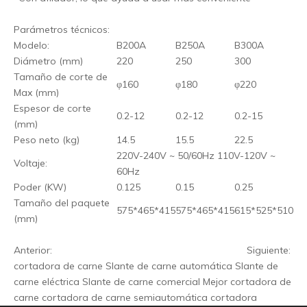
Parámetros técnicos:
Modelo:
B200A
B250A
B300A
Diámetro (mm)
220
250
300
Tamaño de corte de
φ160
φ180
φ220
Max (mm)
Espesor de corte
0.2-12
0.2-12
0.2-15
(mm)
Peso neto (kg)
14.5
15.5
22.5
220V-240V ~ 50/60Hz 110V-120V ~
Voltaje:
60Hz
Poder (KW)
0.125
0.15
0.25
Tamaño del paquete
575*465*415
575*465*415
615*525*510
(mm)
Anterior:
Siguiente:
cortadora de carne
Slante de carne automática
Slante de
carne eléctrica
Slante de carne comercial
Mejor cortadora de
carne
cortadora de carne semiautomática
cortadora